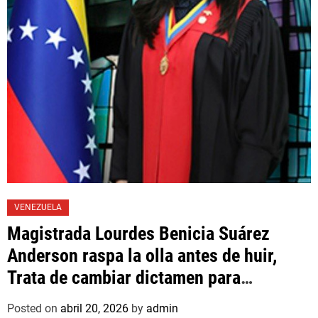
VENEZUELA
Magistrada Lourdes Benicia Suárez
Anderson raspa la olla antes de huir,
Trata de cambiar dictamen para
favorecer a mafioso que René Díaz
Posted on
abril 20, 2026
by
admin