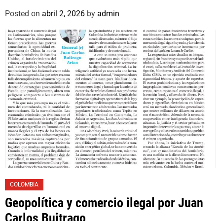
asociado un hijo suyo
Posted on
abril 2, 2026
by
admin
COLOMBIA
Geopolítica y comercio ilegal por Juan
Carlos Buitrago