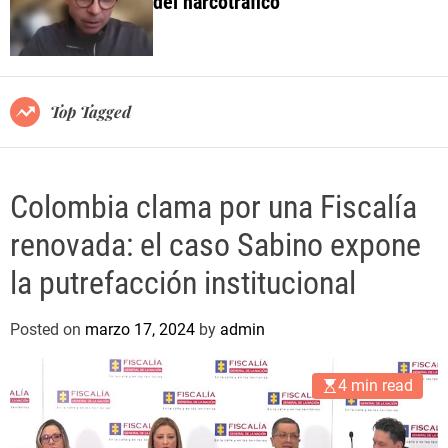
del narcotráfico
o
l
o
r
m
o
Top Tagged
d
e
Colombia clama por una Fiscalía
renovada: el caso Sabino expone
la putrefacción institucional
Posted on
marzo 17, 2024
by
admin
4 min read