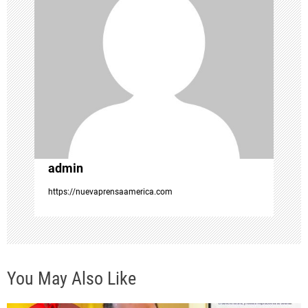
n
d
e
e
n
t
admin
https://nuevaprensaamerica.com
r
a
d
You May Also Like
a