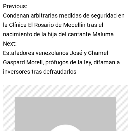
Previous:
N
Condenan arbitrarias medidas de seguridad en
a
la Clínica El Rosario de Medellín tras el
nacimiento de la hija del cantante Maluma
v
Next:
e
Estafadores venezolanos José y Chamel
Gaspard Morell, prófugos de la ley, difaman a
g
inversores tras defraudarlos
a
c
i
ó