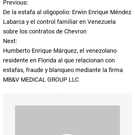
Previous:
N
De la estafa al oligopolio: Erwin Enrique Méndez
a
Labarca y el control familiar en Venezuela
sobre los contratos de Chevron
v
Next:
e
Humberto Enrique Márquez, el venezolano
residente en Florida al que relacionan con
g
estafas, fraude y blanqueo mediante la firma
a
MB&V MEDICAL GROUP LLC
c
i
ó
n