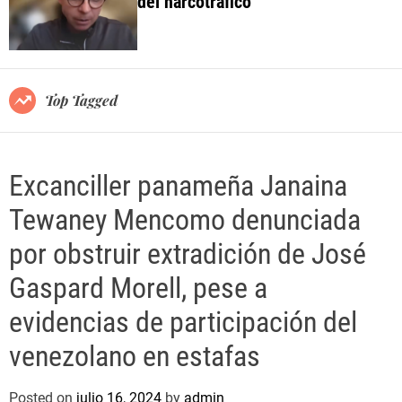
del narcotráfico
o
l
o
r
m
o
Top Tagged
d
e
Excanciller panameña Janaina
Tewaney Mencomo denunciada
por obstruir extradición de José
Gaspard Morell, pese a
evidencias de participación del
venezolano en estafas
Posted on
julio 16, 2024
by
admin