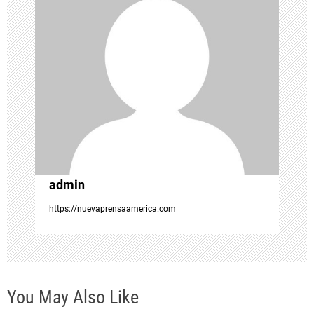
d
e
e
n
t
admin
r
https://nuevaprensaamerica.com
a
d
You May Also Like
a