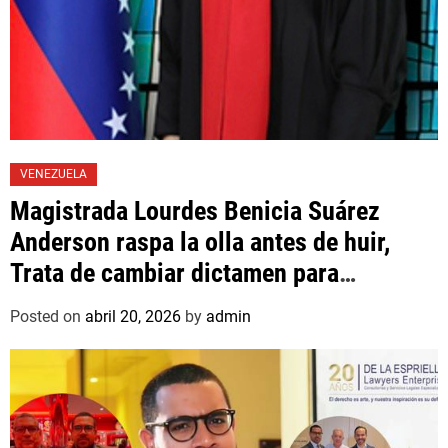
VENEZUELA
Magistrada Lourdes Benicia Suárez
Anderson raspa la olla antes de huir,
Trata de cambiar dictamen para
favorecer a mafioso que René Díaz
Posted on
abril 20, 2026
by
admin
Toledo, expropietario de «Superautos
Las Mercedes»