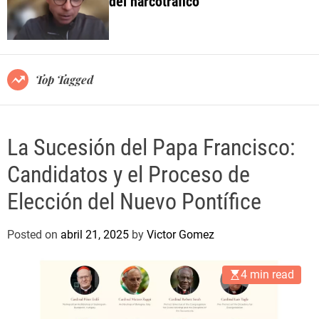
del narcotráfico
o
l
o
r
m
o
Top Tagged
d
e
La Sucesión del Papa Francisco:
Candidatos y el Proceso de
Elección del Nuevo Pontífice
Posted on
abril 21, 2025
by
Victor Gomez
4 min read