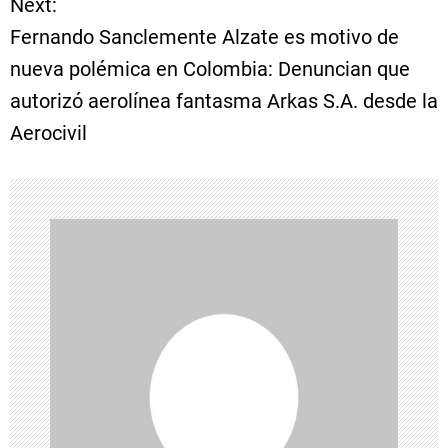
Next:
v
Fernando Sanclemente Alzate es motivo de
e
nueva polémica en Colombia: Denuncian que
autorizó aerolínea fantasma Arkas S.A. desde la
g
Aerocivil
a
c
i
ó
n
d
e