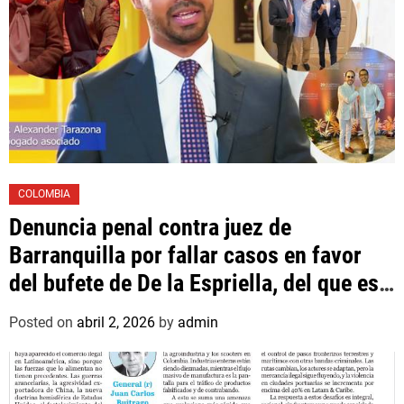
COLOMBIA
Denuncia penal contra juez de
Barranquilla por fallar casos en favor
del bufete de De la Espriella, del que es
asociado un hijo suyo
Posted on
abril 2, 2026
by
admin