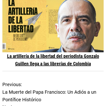
La artillería de la libertad del periodista Gonzalo
Guillen llega a las librerías de Colombia
Previous:
N
La Muerte del Papa Francisco: Un Adiós a un
a
Pontífice Histórico