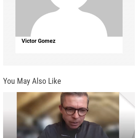
e
n
t
Victor Gomez
r
a
You May Also Like
d
a
s