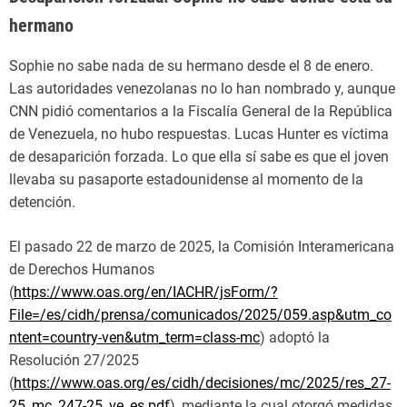
hermano
Sophie no sabe nada de su hermano desde el 8 de enero.
Las autoridades venezolanas no lo han nombrado y, aunque
CNN pidió comentarios a la Fiscalía General de la República
de Venezuela, no hubo respuestas. Lucas Hunter es víctima
de desaparición forzada. Lo que ella sí sabe es que el joven
llevaba su pasaporte estadounidense al momento de la
detención.
El pasado 22 de marzo de 2025, la Comisión Interamericana
de Derechos Humanos
(
https://www.oas.org/en/IACHR/jsForm/?
File=/es/cidh/prensa/comunicados/2025/059.asp&utm_co
ntent=country-ven&utm_term=class-mc
) adoptó la
Resolución 27/2025
(
https://www.oas.org/es/cidh/decisiones/mc/2025/res_27-
25_mc_247-25_ve_es.pdf
), mediante la cual otorgó medidas