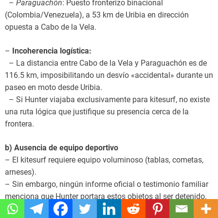
–
Paraguachón
: Puesto fronterizo binacional
(Colombia/Venezuela), a 53 km de Uribia en dirección
opuesta a Cabo de la Vela.
–
Incoherencia logística:
– La distancia entre Cabo de la Vela y Paraguachón es de
116.5 km, imposibilitando un desvío «accidental» durante un
paseo en moto desde Uribia.
– Si Hunter viajaba exclusivamente para kitesurf, no existe
una ruta lógica que justifique su presencia cerca de la
frontera.
b) Ausencia de equipo deportivo
– El kitesurf requiere equipo voluminoso (tablas, cometas,
arneses).
– Sin embargo, ningún informe oficial o testimonio familiar
menciona que Hunter portara estos objetos al ser detenido.
– Esto debilita la narrativa de que su viaje tenía un propósito