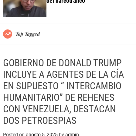
del narcotráfico
o
l
o
r
m
o
Top Tagged
d
e
GOBIERNO DE DONALD TRUMP
INCLUYE A AGENTES DE LA CÍA
EN SUPUESTO “ INTERCAMBIO
HUMANITARIO” DE REHENES
CON VENEZUELA, DESTACAN
DOS PETROESPIAS
Posted on
agosto 5, 2025
by
admin