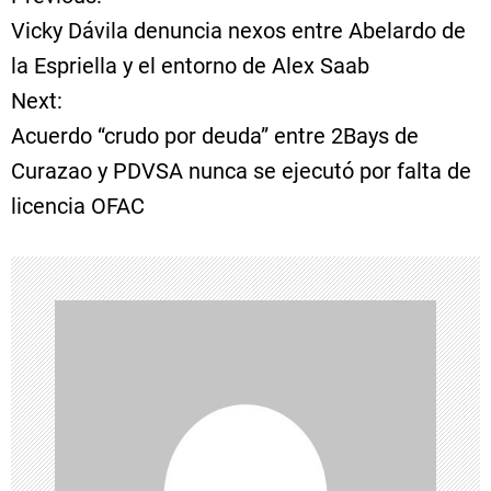
N
Vicky Dávila denuncia nexos entre Abelardo de
a
la Espriella y el entorno de Alex Saab
Next:
v
Acuerdo “crudo por deuda” entre 2Bays de
e
Curazao y PDVSA nunca se ejecutó por falta de
licencia OFAC
g
a
c
i
ó
n