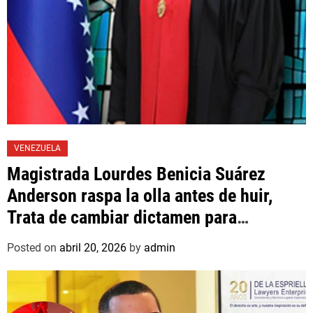
VENEZUELA
Magistrada Lourdes Benicia Suárez
Anderson raspa la olla antes de huir,
Trata de cambiar dictamen para
favorecer a mafioso que René Díaz
Posted on
abril 20, 2026
by
admin
Toledo, expropietario de «Superautos
Las Mercedes»