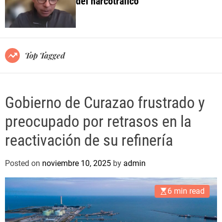
del narcotráfico
o
l
o
r
m
o
Top Tagged
d
e
Gobierno de Curazao frustrado y
preocupado por retrasos en la
reactivación de su refinería
Posted on
noviembre 10, 2025
by
admin
6 min read