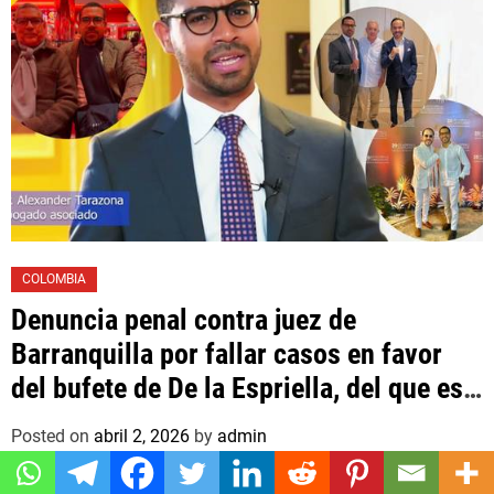
COLOMBIA
Denuncia penal contra juez de
Barranquilla por fallar casos en favor
del bufete de De la Espriella, del que es
asociado un hijo suyo
Posted on
abril 2, 2026
by
admin