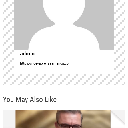
d
e
e
n
admin
t
https://nuevaprensaamerica.com
r
a
You May Also Like
d
a