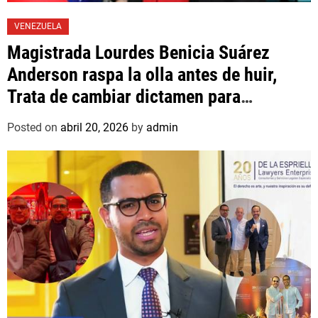
VENEZUELA
Magistrada Lourdes Benicia Suárez
Anderson raspa la olla antes de huir,
Trata de cambiar dictamen para
favorecer a mafioso que René Díaz
Posted on
abril 20, 2026
by
admin
Toledo, expropietario de «Superautos
Las Mercedes»