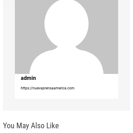
ó
n
d
e
e
admin
n
https://nuevaprensaamerica.com
t
r
You May Also Like
a