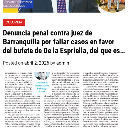
COLOMBIA
Denuncia penal contra juez de
Barranquilla por fallar casos en favor
del bufete de De la Espriella, del que es
asociado un hijo suyo
Posted on
abril 2, 2026
by
admin