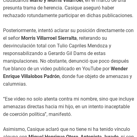
ciudadanos
Mario y Morris Villarroel
, en el marco de una
presunta trama de herencia. Casique aseguró haber
rechazado rotundamente participar en dichas publicaciones.
Posteriormente, intentó aclarar su posición directamente con
el señor
Morris Villarroel Sierralta
, reiterando su
desvinculación total con Tulio Capriles Mendoza y
responsabilizando a Gerardo Gil Dams de estas
manipulaciones. No obstante, denunció que poco después
fue blanco de un video publicado en YouTube por
Wender
Enrique Villalobos Padrón
, donde fue objeto de amenazas y
calumnias.
“Ese video no solo atenta contra mi nombre, sino que incluye
amenazas directas hacia mi hijo, en un intento inaceptable
de coerción política”, manifestó.
Asimismo, Casique aclaró que no tiene ni ha tenido vínculo
alguno con
Miguel Henrique Otero
,
Antonieta Jurado
, ni con