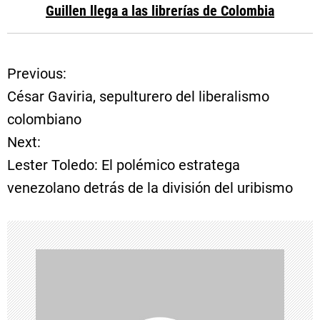
Guillen llega a las librerías de Colombia
Previous:
N
César Gaviria, sepulturero del liberalismo
a
colombiano
Next:
v
Lester Toledo: El polémico estratega
e
venezolano detrás de la división del uribismo
g
a
c
i