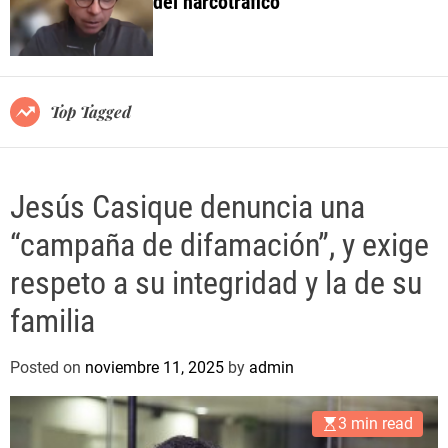
del narcotráfico
o
l
o
r
m
o
Top Tagged
d
e
Jesús Casique denuncia una
“campaña de difamación”, y exige
respeto a su integridad y la de su
familia
Posted on
noviembre 11, 2025
by
admin
3 min read