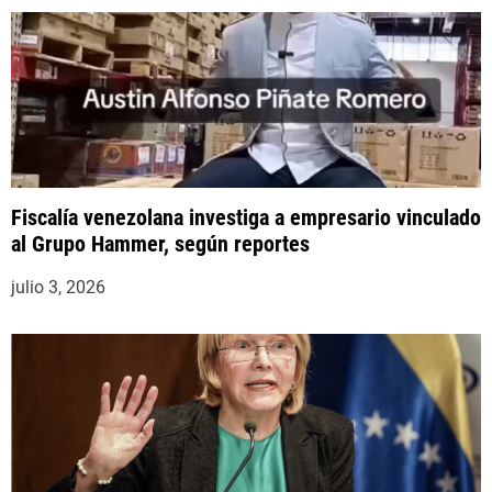
d
a
s
Fiscalía venezolana investiga a empresario vinculado
al Grupo Hammer, según reportes
julio 3, 2026