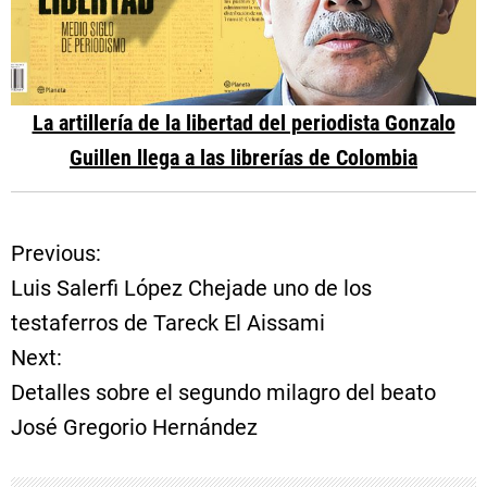
La artillería de la libertad del periodista Gonzalo
Guillen llega a las librerías de Colombia
Previous:
N
Luis Salerfi López Chejade uno de los
a
testaferros de Tareck El Aissami
Next:
v
Detalles sobre el segundo milagro del beato
e
José Gregorio Hernández
g