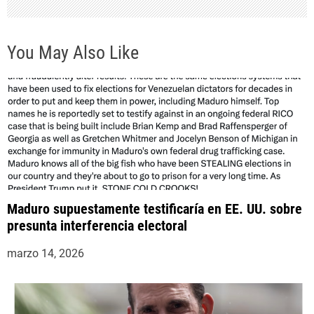
t
r
You May Also Like
a
d
a
s
Maduro supuestamente testificaría en EE. UU. sobre
presunta interferencia electoral
marzo 14, 2026