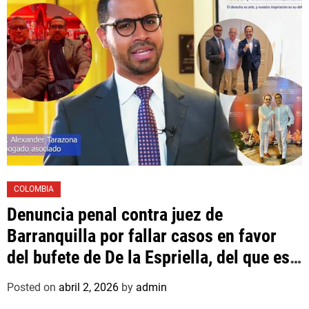
COLOMBIA
Denuncia penal contra juez de
Barranquilla por fallar casos en favor
del bufete de De la Espriella, del que es
asociado un hijo suyo
Posted on
abril 2, 2026
by
admin