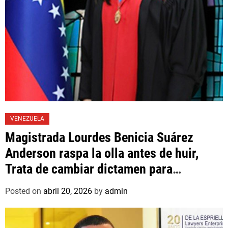
VENEZUELA
Magistrada Lourdes Benicia Suárez
Anderson raspa la olla antes de huir,
Trata de cambiar dictamen para
favorecer a mafioso que René Díaz
Posted on
abril 20, 2026
by
admin
Toledo, expropietario de «Superautos
Las Mercedes»