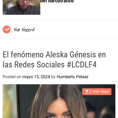
del narcotráfico
o
l
o
r
m
o
Top Tagged
d
e
El fenómeno Aleska Génesis en
las Redes Sociales #LCDLF4
Posted on
mayo 13, 2024
by
Humberto Pelaez
3 min read