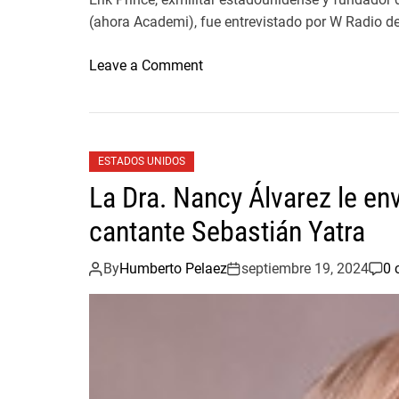
(ahora Academi), fue entrevistado por W Radio de
o
Leave a Comment
n
L
a
W
ESTADOS UNIDOS
R
La Dra. Nancy Álvarez le en
a
d
cantante Sebastián Yatra
i
o
By
Humberto Pelaez
septiembre 19, 2024
0 
d
e
C
o
l
o