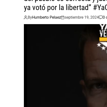
ya votó por la libertad” #Y
By
Humberto Pelaez
septiembre 19, 2024
0 