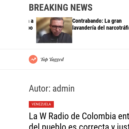
BREAKING NEWS
 investiga a
Contrabando: La gran
do al Grupo
lavandería del narcotráfico
ortes
Top Tagged
Autor:
admin
VENEZUELA
La W Radio de Colombia entr
del pueblo es correcta y jus