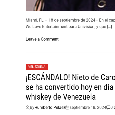
i
k
P
r
Miami, FL – 18 de septiembre de 2024– En el cap
i
We Love Entertainment para Univisión, y que […]
n
o
c
Leave a Comment
n
e
L
:
a
“
D
L
VENEZUELA
r
a
¡ESCÁNDALO! Nieto de Caro
a
c
.
a
se ha convertido hoy en día
N
u
whiskey de Venezuela
a
s
n
a
By
Humberto Pelaez
septiembre 18, 2024
0 
c
d