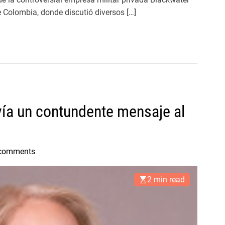
 Colombia, donde discutió diversos […]
vía un contundente mensaje al
comments
2 min read