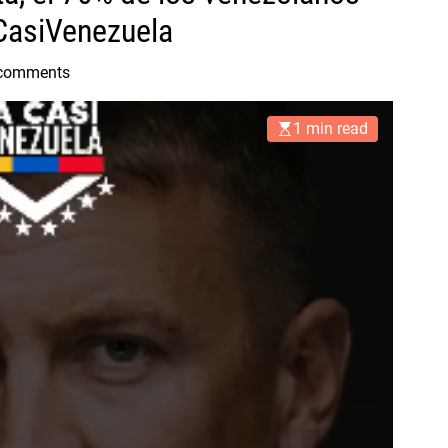
aCasiVenezuela
comments
1 min read