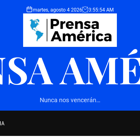
martes, agosto 4 2026
3
:
55
:
55
AM
SA AM
Nunca nos vencerán…
IA