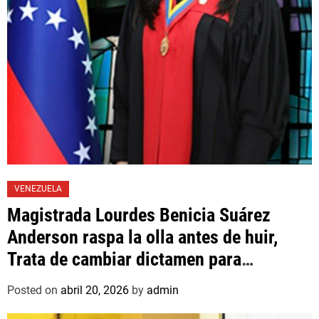
VENEZUELA
Magistrada Lourdes Benicia Suárez
Anderson raspa la olla antes de huir,
Trata de cambiar dictamen para
favorecer a mafioso que René Díaz
Posted on
abril 20, 2026
by
admin
Toledo, expropietario de «Superautos