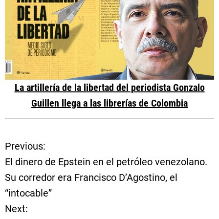
La artillería de la libertad del periodista Gonzalo
Guillen llega a las librerías de Colombia
Previous:
N
El dinero de Epstein en el petróleo venezolano.
a
Su corredor era Francisco D’Agostino, el
“intocable”
v
Next: