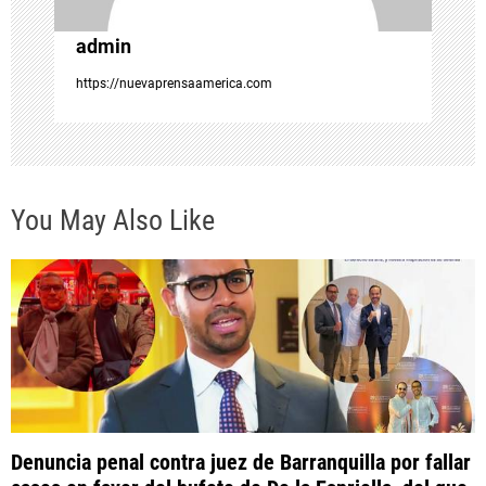
n
admin
t
https://nuevaprensaamerica.com
r
a
You May Also Like
d
a
s
Denuncia penal contra juez de Barranquilla por fallar