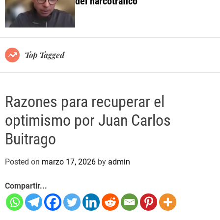
del narcotráfico
o
l
o
r
m
o
Top Tagged
d
e
Razones para recuperar el
optimismo por Juan Carlos
Buitrago
Posted on
marzo 17, 2026
by
admin
Compartir...