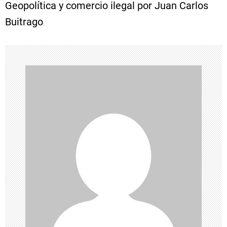
e
Geopolítica y comercio ilegal por Juan Carlos
Buitrago
g
a
c
i
ó
n
d
e
e