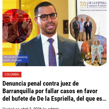
Las Mercedes»
COLOMBIA
Denuncia penal contra juez de
Barranquilla por fallar casos en favor
del bufete de De la Espriella, del que es
asociado un hijo suyo