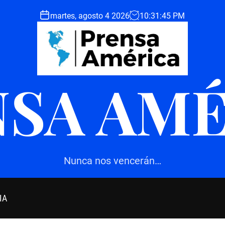
martes, agosto 4 2026
10
:
31
:
46
PM
SA AM
Nunca nos vencerán…
IA