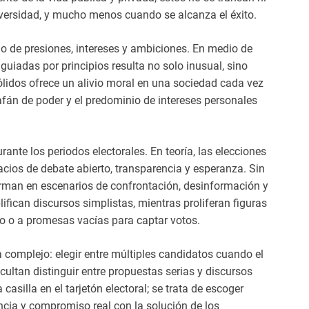
ersidad, y mucho menos cuando se alcanza el éxito.
ino de presiones, intereses y ambiciones. En medio de
guiadas por principios resulta no solo inusual, sino
ólidos ofrece un alivio moral en una sociedad cada vez
án de poder y el predominio de intereses personales
ante los periodos electorales. En teoría, las elecciones
acios de debate abierto, transparencia y esperanza. Sin
rman en escenarios de confrontación, desinformación y
fican discursos simplistas, mientras proliferan figuras
to o a promesas vacías para captar votos.
 complejo: elegir entre múltiples candidatos cuando el
icultan distinguir entre propuestas serias y discursos
asilla en el tarjetón electoral; se trata de escoger
ncia y compromiso real con la solución de los