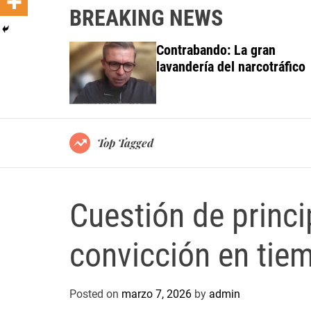
BREAKING NEWS
 investiga a
Contrabando: La gran
do al Grupo
lavandería del narcotráfico
ortes
Top Tagged
Cuestión de princi
convicción en tiem
Posted on
marzo 7, 2026
by
admin