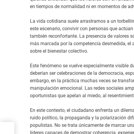
en tiempos de normalidad ni en momentos de adv
La vida cotidiana suele arrastrarnos a un torbell
este escenario, convivir con personas que actúan 
también reconfortante. La presencia de valores s
más marcada por la competencia desmedida, el af
sobre el bienestar colectivo.
Este fenómeno se vuelve especialmente visible dur
deberían ser celebraciones de la democracia, esp
embargo, en la práctica muchas veces se transfo
manipulación emocional. Las redes sociales ampli
oportunistas que apelan al miedo, al resentimien
En este contexto, el ciudadano enfrenta un dilema
ruido político, la propaganda y la polarización dif
populistas. No se trata únicamente de marcar una c
líderes capaces de demostrar coherencia, experie