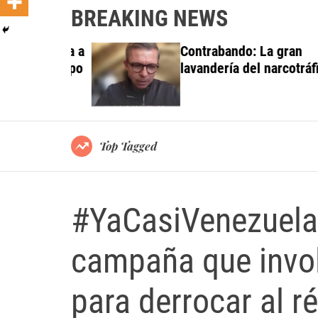
BREAKING NEWS
 investiga a
Contrabando: La gran
do al Grupo
lavandería del narcotráfico
ortes
Top Tagged
#YaCasiVenezuela
campaña que invol
para derrocar al r