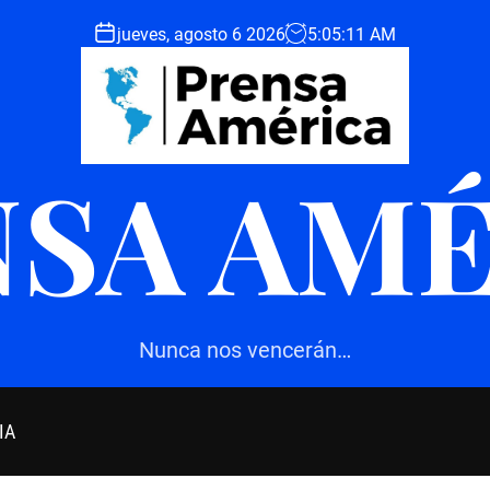
jueves, agosto 6 2026
5
:
05
:
12
AM
SA AM
Nunca nos vencerán…
IA