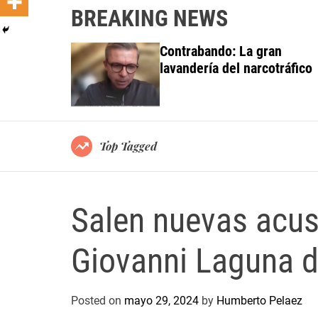
BREAKING NEWS
 investiga a
Contrabando: La gran
do al Grupo
lavandería del narcotráfico
ortes
Top Tagged
Salen nuevas acus
Giovanni Laguna d
Posted on
mayo 29, 2024
by
Humberto Pelaez