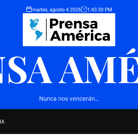
martes, agosto 4 2026
1
:
43
:
32
PM
SA AM
Nunca nos vencerán…
IA