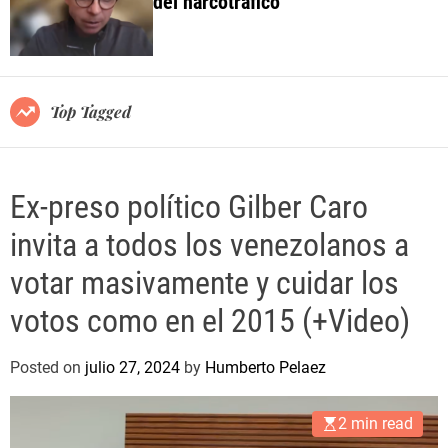
del narcotráfico
o
l
o
r
m
o
Top Tagged
d
e
Ex-preso político Gilber Caro
invita a todos los venezolanos a
votar masivamente y cuidar los
votos como en el 2015 (+Video)
Posted on
julio 27, 2024
by
Humberto Pelaez
2 min read