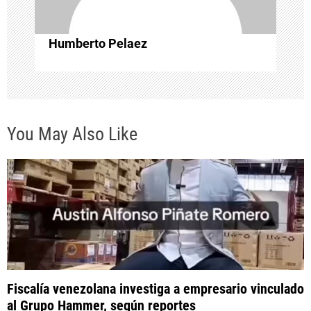
n
t
Humberto Pelaez
r
a
You May Also Like
d
a
s
Fiscalía venezolana investiga a empresario vinculado
al Grupo Hammer, según reportes