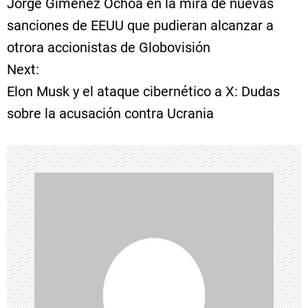
Jorge Giménez Ochoa en la mira de nuevas
a
sanciones de EEUU que pudieran alcanzar a
otrora accionistas de Globovisión
v
Next:
e
Elon Musk y el ataque cibernético a X: Dudas
sobre la acusación contra Ucrania
g
a
c
i
ó
n