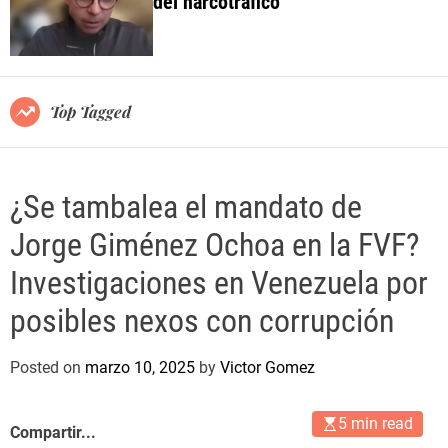
del narcotráfico
o
l
o
r
m
o
Top Tagged
d
e
¿Se tambalea el mandato de
Jorge Giménez Ochoa en la FVF?
Investigaciones en Venezuela por
posibles nexos con corrupción
Posted on
marzo 10, 2025
by
Victor Gomez
5 min read
Compartir...