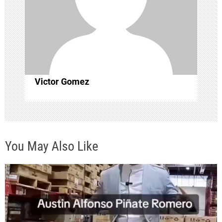
d
e
e
n
Victor Gomez
t
r
You May Also Like
a
d
a
s