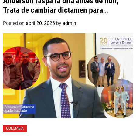
Anderson raspa la olla antes de huir,
Trata de cambiar dictamen para
favorecer a mafioso que René Díaz
Posted on
abril 20, 2026
by
admin
Toledo, expropietario de «Superautos
Las Mercedes»
COLOMBIA