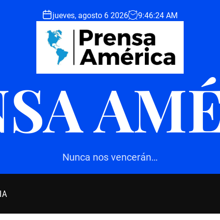
jueves, agosto 6 2026
9
:
46
:
26
AM
SA AM
Nunca nos vencerán…
IA