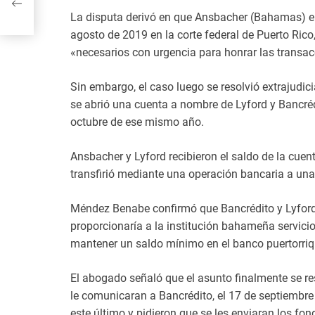
La disputa derivó en que Ansbacher (Bahamas) e
agosto de 2019 en la corte federal de Puerto Ric
«necesarios con urgencia para honrar las transacc
Sin embargo, el caso luego se resolvió extrajudi
se abrió una cuenta a nombre de Lyford y Bancrédi
octubre de ese mismo año.
Ansbacher y Lyford recibieron el saldo de la cuen
transfirió mediante una operación bancaria a una
Méndez Benabe confirmó que Bancrédito y Lyford h
proporcionaría a la institución bahameña servicio
mantener un saldo mínimo en el banco puertorri
El abogado señaló que el asunto finalmente se r
le comunicaran a Bancrédito, el 17 de septiembr
este último y pidieron que se les enviaran los fon