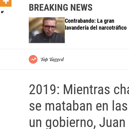
BREAKING NEWS
 investiga a
Contrabando: La gran
do al Grupo
lavandería del narcotráfico
ortes
Top Tagged
2019: Mientras ch
se mataban en las
un gobierno, Juan