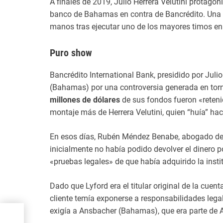
A finales de 2019, Julio Herrera Velutini protago
banco de Bahamas en contra de Bancrédito. Una c
manos tras ejecutar uno de los mayores timos en 
Puro show
Bancrédito International Bank, presidido por Juli
(Bahamas) por una controversia generada en torn
millones de dólares
de sus fondos fueron «reteni
montaje más de Herrera Velutini, quien “huía” hac
En esos días, Rubén Méndez Benabe, abogado de 
inicialmente no había podido devolver el diner
«pruebas legales» de que había adquirido la insti
Dado que Lyford era el titular original de la cuen
cliente temía exponerse a responsabilidades legal
exigía a Ansbacher (Bahamas), que era parte de A
or