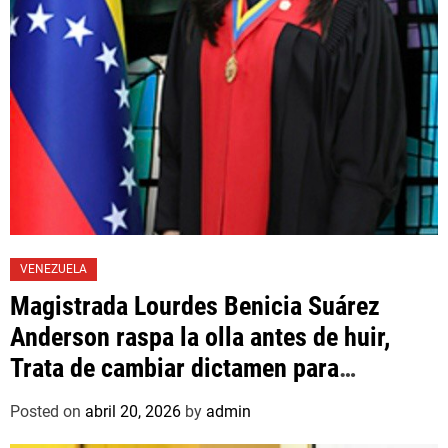
VENEZUELA
Magistrada Lourdes Benicia Suárez
Anderson raspa la olla antes de huir,
Trata de cambiar dictamen para
favorecer a mafioso que René Díaz
Posted on
abril 20, 2026
by
admin
Toledo, expropietario de «Superautos