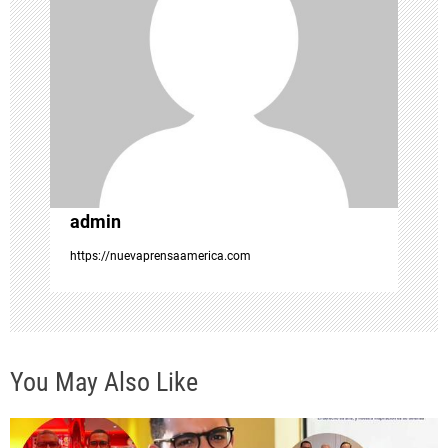
ó
n
d
e
e
admin
https://nuevaprensaamerica.com
n
t
r
You May Also Like
a