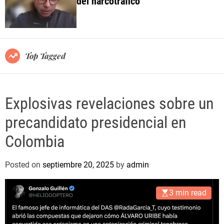
del narcotráfico
o
l
o
r
m
o
Top Tagged
d
e
Explosivas revelaciones sobre un
precandidato presidencial en
Colombia
Posted on
septiembre 20, 2025
by
admin
3 min read