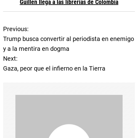
Guillen llega a las librerías de Colombia
Previous:
N
Trump busca convertir al periodista en enemigo
a
y a la mentira en dogma
Next:
v
Gaza, peor que el infierno en la Tierra
e
g
a
c
i