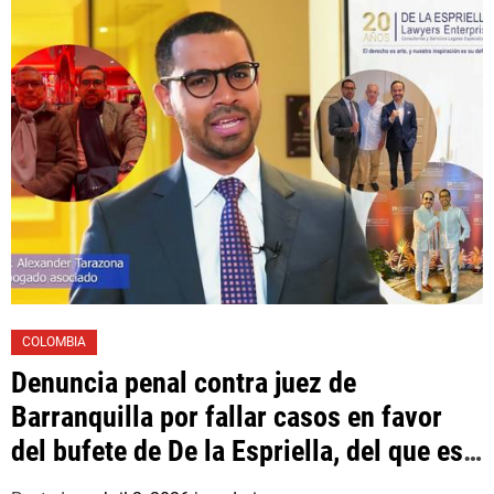
Las Mercedes»
COLOMBIA
Denuncia penal contra juez de
Barranquilla por fallar casos en favor
del bufete de De la Espriella, del que es
asociado un hijo suyo