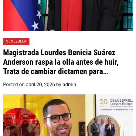
VENEZUELA
Magistrada Lourdes Benicia Suárez
Anderson raspa la olla antes de huir,
Trata de cambiar dictamen para
favorecer a mafioso que René Díaz
Posted on
abril 20, 2026
by
admin
Toledo, expropietario de «Superautos
Las Mercedes»