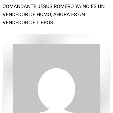
COMANDANTE JESÚS ROMERO YA NO ES UN
e
VENDEDOR DE HUMO, AHORA ES UN
VENDEDOR DE LIBROS
g
a
c
i
ó
n
d
e