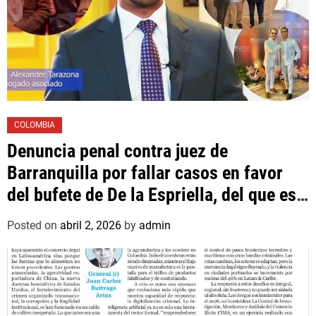
COLOMBIA
Denuncia penal contra juez de
Barranquilla por fallar casos en favor
del bufete de De la Espriella, del que es
asociado un hijo suyo
Posted on
abril 2, 2026
by
admin