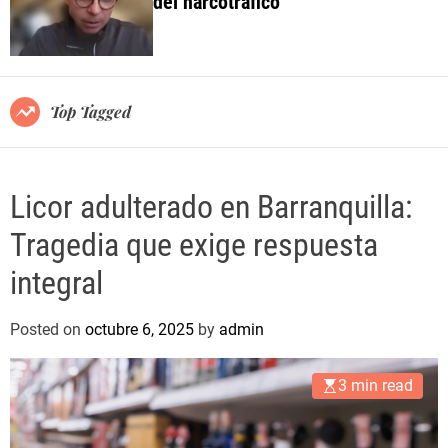
del narcotráfico
o
l
o
r
m
o
Top Tagged
d
e
Licor adulterado en Barranquilla:
Tragedia que exige respuesta
integral
Posted on
octubre 6, 2025
by
admin
3 min read