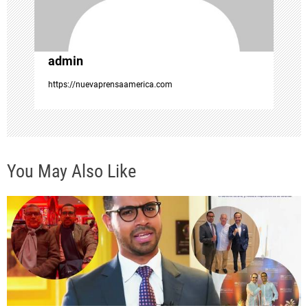
e
n
admin
t
https://nuevaprensaamerica.com
r
a
You May Also Like
d
a
s