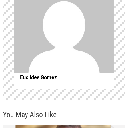
n
d
e
e
n
t
Euclides Gomez
r
a
d
You May Also Like
a