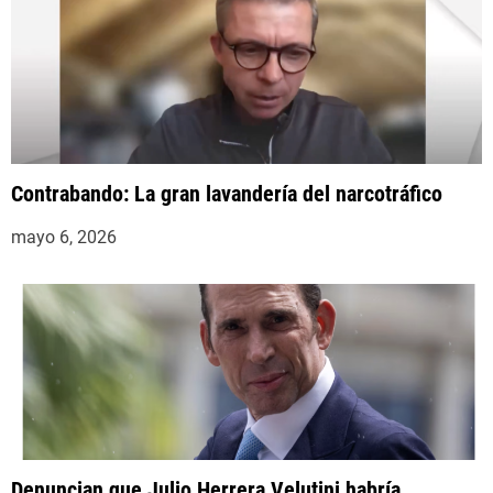
s
Contrabando: La gran lavandería del narcotráfico
mayo 6, 2026
Denuncian que Julio Herrera Velutini habría