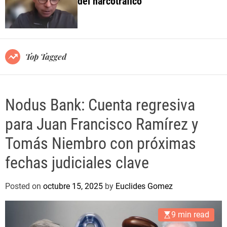
del narcotráfico
o
l
o
r
m
o
Top Tagged
d
e
Nodus Bank: Cuenta regresiva
para Juan Francisco Ramírez y
Tomás Niembro con próximas
fechas judiciales clave
Posted on
octubre 15, 2025
by
Euclides Gomez
9 min read