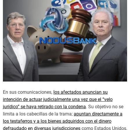
En sus comunicaciones,
los afectados anuncian su
intención de actuar judicialmente una vez que el “velo
jurídico” se haya retirado con la condena
. Su objetivo no se
limita a los cabecillas de la trama;
apuntan directamente a
los testaferros y a los bienes adquiridos con el dinero
defraudado en diversas jurisdicciones
como Estados Unidos,