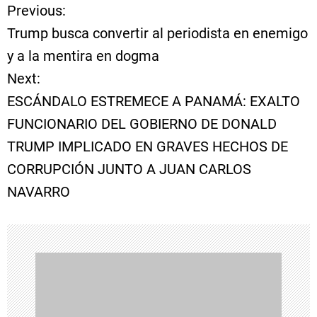
Previous:
N
Trump busca convertir al periodista en enemigo
a
y a la mentira en dogma
Next:
v
ESCÁNDALO ESTREMECE A PANAMÁ: EXALTO
e
FUNCIONARIO DEL GOBIERNO DE DONALD
TRUMP IMPLICADO EN GRAVES HECHOS DE
g
CORRUPCIÓN JUNTO A JUAN CARLOS
a
NAVARRO
c
i
ó