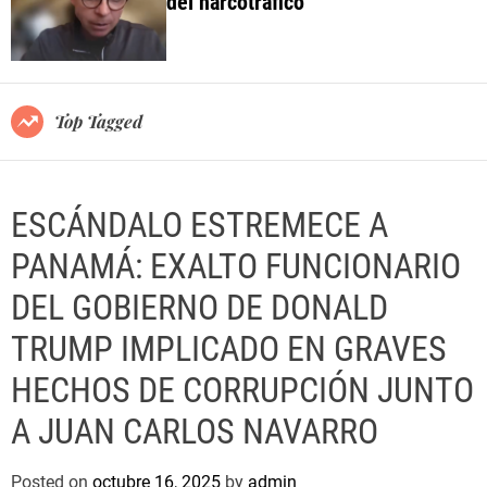
del narcotráfico
o
l
o
r
m
o
Top Tagged
d
e
ESCÁNDALO ESTREMECE A
PANAMÁ: EXALTO FUNCIONARIO
DEL GOBIERNO DE DONALD
TRUMP IMPLICADO EN GRAVES
HECHOS DE CORRUPCIÓN JUNTO
A JUAN CARLOS NAVARRO
Posted on
octubre 16, 2025
by
admin