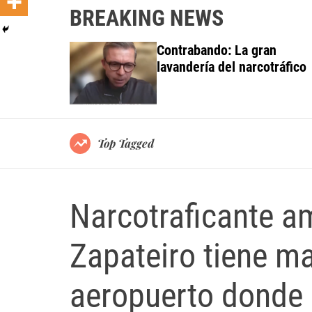
BREAKING NEWS
 investiga a
Contrabando: La gran
do al Grupo
lavandería del narcotráfico
ortes
Top Tagged
Narcotraficante a
Zapateiro tiene ma
aeropuerto donde e