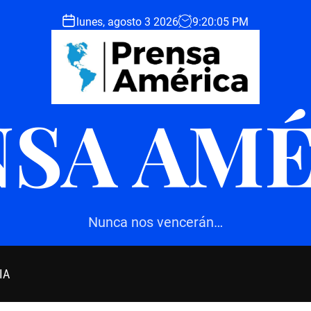
lunes, agosto 3 2026
9
:
20
:
06
PM
SA AM
Nunca nos vencerán…
IA