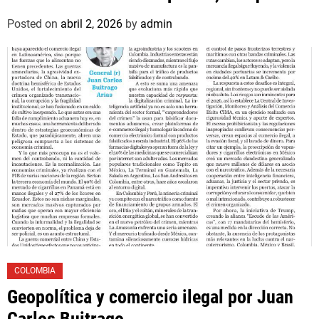
asociado un hijo suyo
Posted on
abril 2, 2026
by
admin
COLOMBIA
Geopolítica y comercio ilegal por Juan