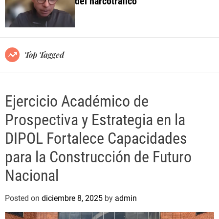
del narcotráfico
o
l
o
r
m
o
Top Tagged
d
e
Ejercicio Académico de
Prospectiva y Estrategia en la
DIPOL Fortalece Capacidades
para la Construcción de Futuro
Nacional
Posted on
diciembre 8, 2025
by
admin