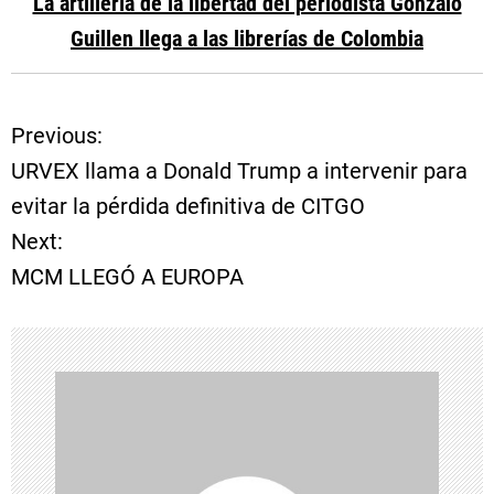
La artillería de la libertad del periodista Gonzalo
Guillen llega a las librerías de Colombia
Previous:
N
URVEX llama a Donald Trump a intervenir para
a
evitar la pérdida definitiva de CITGO
Next:
v
MCM LLEGÓ A EUROPA
e
g
a
c