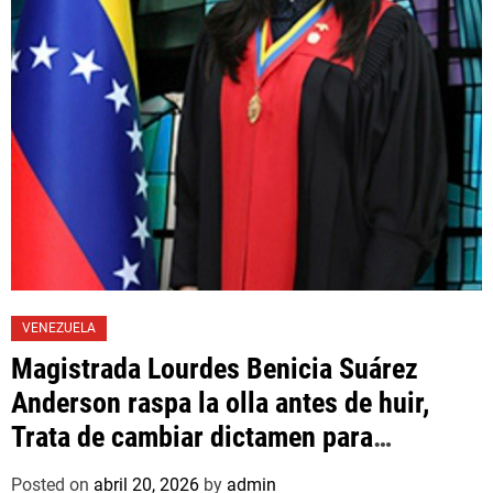
VENEZUELA
Magistrada Lourdes Benicia Suárez
Anderson raspa la olla antes de huir,
Trata de cambiar dictamen para
favorecer a mafioso que René Díaz
Posted on
abril 20, 2026
by
admin