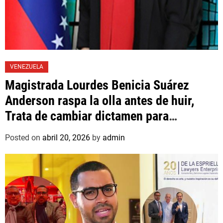
VENEZUELA
Magistrada Lourdes Benicia Suárez
Anderson raspa la olla antes de huir,
Trata de cambiar dictamen para
favorecer a mafioso que René Díaz
Posted on
abril 20, 2026
by
admin
Toledo, expropietario de «Superautos
Las Mercedes»