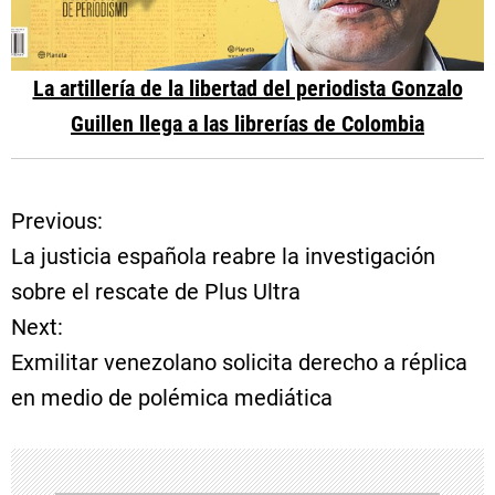
La artillería de la libertad del periodista Gonzalo
Guillen llega a las librerías de Colombia
Previous:
N
La justicia española reabre la investigación
a
sobre el rescate de Plus Ultra
Next:
v
Exmilitar venezolano solicita derecho a réplica
e
en medio de polémica mediática
g
a