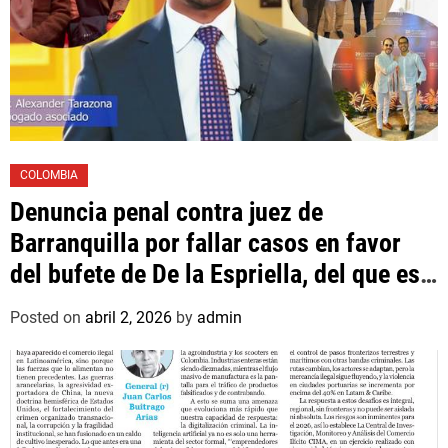
COLOMBIA
Denuncia penal contra juez de
Barranquilla por fallar casos en favor
del bufete de De la Espriella, del que es
asociado un hijo suyo
Posted on
abril 2, 2026
by
admin