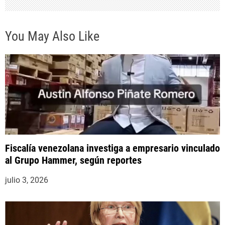
r
You May Also Like
a
d
a
s
Fiscalía venezolana investiga a empresario vinculado
al Grupo Hammer, según reportes
julio 3, 2026