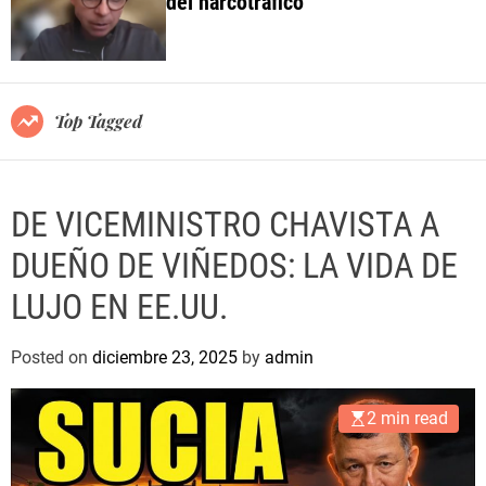
del narcotráfico
o
l
o
r
m
o
Top Tagged
d
e
DE VICEMINISTRO CHAVISTA A
DUEÑO DE VIÑEDOS: LA VIDA DE
LUJO EN EE.UU.
Posted on
diciembre 23, 2025
by
admin
2 min read