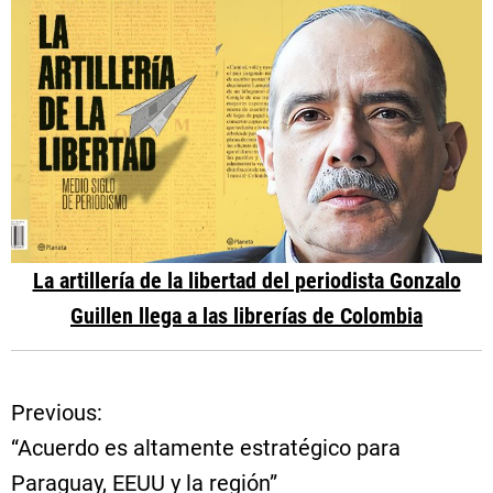
La artillería de la libertad del periodista Gonzalo
Guillen llega a las librerías de Colombia
Previous:
N
“Acuerdo es altamente estratégico para
a
Paraguay, EEUU y la región”