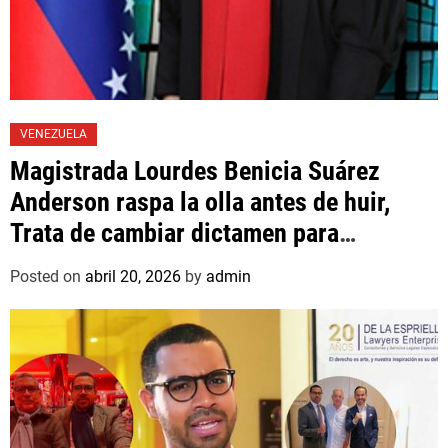
VENEZUELA
Magistrada Lourdes Benicia Suárez
Anderson raspa la olla antes de huir,
Trata de cambiar dictamen para
favorecer a mafioso que René Díaz
Posted on
abril 20, 2026
by
admin
Toledo, expropietario de «Superautos
Las Mercedes»