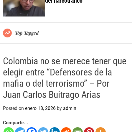
del narcotráfico
o
l
o
r
m
o
Top Tagged
d
e
Colombia no se merece tener que
elegir entre “Defensores de la
mafia o del terrorismo” – Por
Juan Carlos Buitrago Arias
Posted on
enero 18, 2026
by
admin
Compartir...