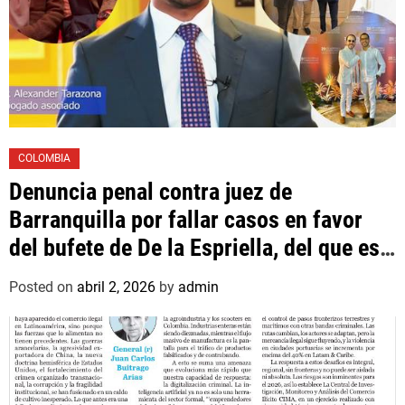
COLOMBIA
Denuncia penal contra juez de
Barranquilla por fallar casos en favor
del bufete de De la Espriella, del que es
asociado un hijo suyo
Posted on
abril 2, 2026
by
admin