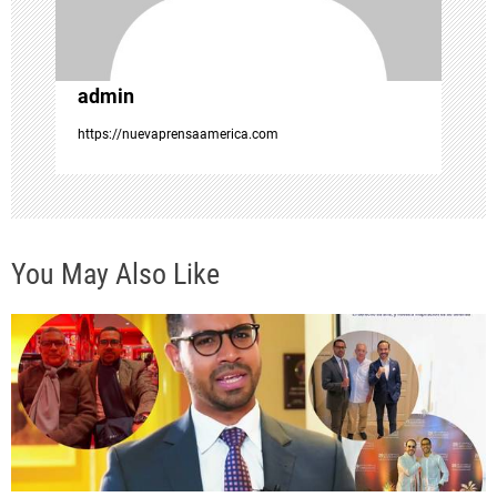
e
e
admin
n
https://nuevaprensaamerica.com
t
r
You May Also Like
a
d
a
s