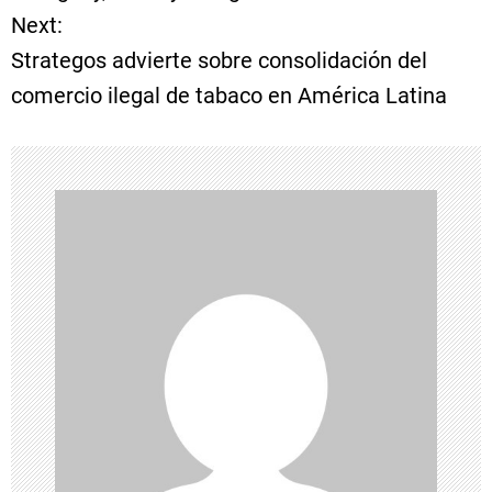
Next:
v
Strategos advierte sobre consolidación del
e
comercio ilegal de tabaco en América Latina
g
a
c
i
ó
n
d