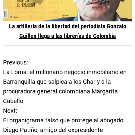
La artillería de la libertad del periodista Gonzalo
Guillen llega a las librerías de Colombia
Previous:
N
La Loma: el millonario negocio inmobiliario en
a
Barranquilla que salpica a los Char y a la
procuradora general colombiana Margarita
v
Cabello
e
Next:
El organigrama falso que protege al abogado
g
Diego Patiño, amigo del expresidente