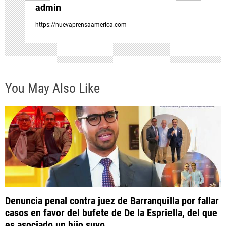
admin
r
https://nuevaprensaamerica.com
a
d
You May Also Like
a
s
Denuncia penal contra juez de Barranquilla por fallar
casos en favor del bufete de De la Espriella, del que
es asociado un hijo suyo