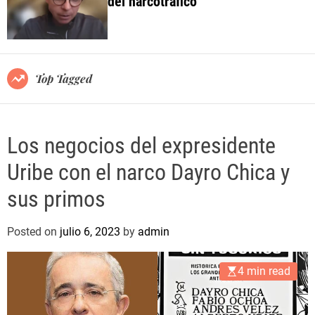
del narcotráfico
o
l
o
r
m
o
Top Tagged
d
e
Los negocios del expresidente
Uribe con el narco Dayro Chica y
sus primos
Posted on
julio 6, 2023
by
admin
4 min read