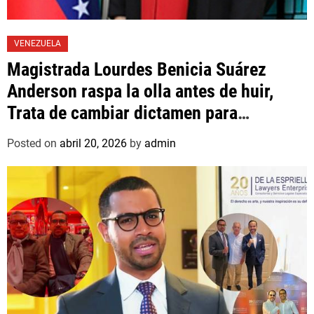
VENEZUELA
Magistrada Lourdes Benicia Suárez
Anderson raspa la olla antes de huir,
Trata de cambiar dictamen para
favorecer a mafioso que René Díaz
Posted on
abril 20, 2026
by
admin
Toledo, expropietario de «Superautos
Las Mercedes»