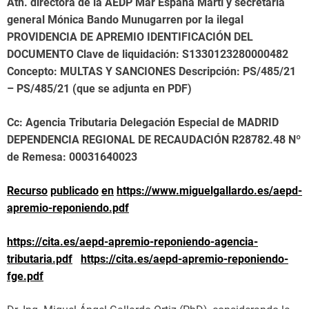
Atn. directora de la AEDP Mar España Martí y secretaria
general Mónica Bando Munugarren por la ilegal
PROVIDENCIA DE APREMIO IDENTIFICACIÓN DEL
DOCUMENTO Clave de liquidación: S1330123280000482
Concepto: MULTAS Y SANCIONES Descripción: PS/485/21
– PS/485/21 (que se adjunta en PDF)
Cc: Agencia Tributaria Delegación Especial de MADRID
DEPENDENCIA REGIONAL DE RECAUDACIÓN R28782.48 Nº
de Remesa: 00031640023
Recurso
publicado
en
https://www.miguelgallardo.es/aepd-
apremio-reponiendo.pdf
https://cita.es/aepd-apremio-reponiendo-agencia-
tributaria.pdf
https://cita.es/aepd-apremio-reponiendo-
fge.pdf