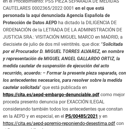
en el Procedimiento: PSS PIEZA SEPARADA DE MEDIDAS
CAUTELARES 0002365/2022 0001
en el que está
personada la aquí denunciada Agencia Española de
Protección de Datos AEPD
ha dictado la DILIGENCIA DE
ORDENACIÓN de la LETRADA DE LA ADMINISTRACIÓN DE
JUSTICIA SRA.: VISITACIÓN MIGUEL MARCO en MADRID, a
diecisiete de julio de dos mil veintitrés. que dice: “
Solicitada
por el Procurador D. MIGUEL TORRES ALVAREZ, en nombre
y representación de MIGUEL ANGEL GALLARDO ORTIZ, la
medida cautelar de suspensión de ejecución del acto
recurrido, acuerdo: – Formar la presente pieza separada, con
los antecedentes necesarios, para resolver sobre la medida
cautelar solicitada
” que está publicada en
https://cita.es/aepd-embargo-denunciable.pdf
como mejor
proceda presento denuncia por EXACCIÓN ILEGAL
considerando también todos los antecedentes que constan
en la AEPD y en especial, en el
PS/00485/2021
y en
https://cita.es/aepd-apremio-reponiendo-desestima.pdf
con