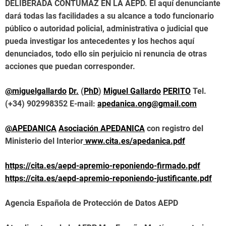
DELIBERADA
CONTUMAZ EN LA AEPD. El aquí denunciante
dará todas las facilidades a su alcance a todo funcionario
público o autoridad policial, administrativa o judicial que
pueda investigar los antecedentes y los hechos aquí
denunciados, todo ello sin perjuicio ni renuncia de otras
acciones que puedan corresponder.
@miguelgallardo
Dr.
(
PhD
)
Miguel Gallardo
PERITO
Tel.
(+34) 902998352
E-mail:
apedanica.ong@gmail.com
@APEDANICA
Asociación
APEDANICA
con registro del
Ministerio del Interior
www.cita.es/apedanica.pdf
https://cita.es/aepd-apremio-reponiendo-firmado.pdf
https://cita.es/aepd-apremio-reponiendo-justificante.pdf
Agencia Española de Protección de Datos AEPD