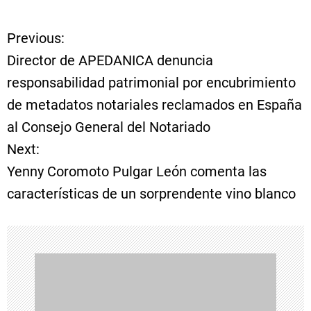
Previous:
N
Director de APEDANICA denuncia
a
responsabilidad patrimonial por encubrimiento
de metadatos notariales reclamados en España
v
al Consejo General del Notariado
e
Next:
Yenny Coromoto Pulgar León comenta las
g
características de un sorprendente vino blanco
a
c
i
ó