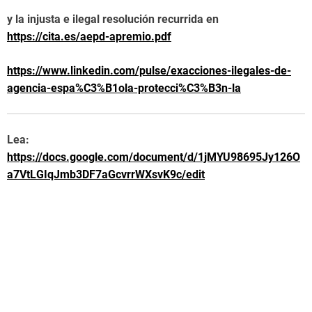
y la injusta e ilegal resolución recurrida en
https://cita.es/aepd-apremio.pdf
https://www.linkedin.com/pulse/exacciones-ilegales-de-
agencia-espa%C3%B1ola-protecci%C3%B3n-la
Lea:
https://docs.google.com/document/d/1jMYU98695Jy126O
a7VtLGIqJmb3DF7aGcvrrWXsvK9c/edit