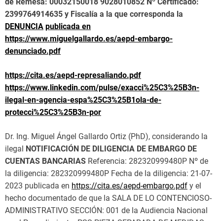
de Remesa: 00032150018 9028010852 Nº Certificado:
2399764914635 y Fiscalía a la que corresponda la
DENUNCIA
publicada
en
https://www.miguelgallardo.es/aepd-embargo-
denunciado.pdf
https://cita.es/aepd-represaliando.pdf
https://www.linkedin.com/pulse/exacci%25C3%25B3n-
ilegal-en-agencia-espa%25C3%25B1ola-de-
protecci%25C3%25B3n-por
Dr. Ing. Miguel Ángel Gallardo Ortiz (PhD), considerando la
ilegal
NOTIFICACIÓN DE DILIGENCIA DE EMBARGO DE
CUENTAS BANCARIAS
Referencia: 282320999480P Nº de
la diligencia: 282320999480P Fecha de la diligencia: 21-07-
2023 publicada en
https://cita.es/aepd-embargo.pdf
y el
hecho documentado de que la SALA DE LO CONTENCIOSO-
ADMINISTRATIVO SECCIÓN: 001 de la Audiencia Nacional