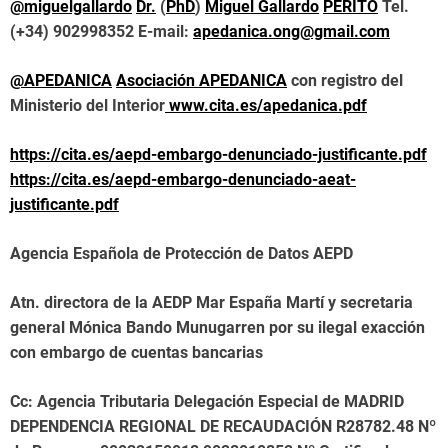
@miguelgallardo
Dr.
(
PhD
)
Miguel Gallardo
PERITO
Tel.
(+34) 902998352
E-mail:
apedanica.ong@gmail.com
@APEDANICA
Asociación
APEDANICA
con registro del
Ministerio del Interior
www.cita.es/apedanica.pdf
https://cita.es/aepd-embargo-denunciado-justificante.pdf
https://cita.es/aepd-embargo-denunciado-aeat-
justificante.pdf
Agencia Española de Protección de Datos AEPD
Atn. directora de la AEDP Mar España Martí y secretaria
general Mónica Bando Munugarren por su ilegal exacción
con embargo de cuentas bancarias
Cc: Agencia Tributaria Delegación Especial de MADRID
DEPENDENCIA REGIONAL DE RECAUDACIÓN R28782.48 Nº