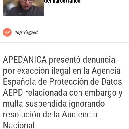
del narcotráfico
o
l
o
r
m
o
Top Tagged
d
e
APEDANICA presentó denuncia
por exacción ilegal en la Agencia
Española de Protección de Datos
AEPD relacionada con embargo y
multa suspendida ignorando
resolución de la Audiencia
Nacional