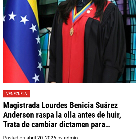
VENEZUELA
Magistrada Lourdes Benicia Suárez
Anderson raspa la olla antes de huir,
Trata de cambiar dictamen para
favorecer a mafioso que René Díaz
Posted on
abril 20, 2026
by
admin