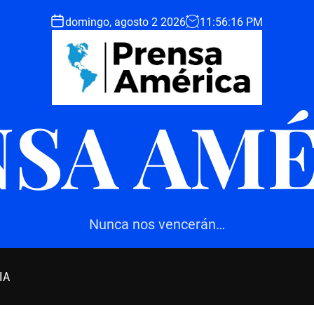
domingo, agosto 2 2026
11
:
56
:
17
PM
SA AM
Nunca nos vencerán…
IA