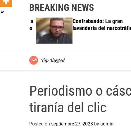
BREAKING NEWS
 investiga a
Contrabando: La gran
do al Grupo
lavandería del narcotráfico
ortes
Top Tagged
Periodismo o cásca
tiranía del clic
Posted on
septiembre 27, 2023
by
admin