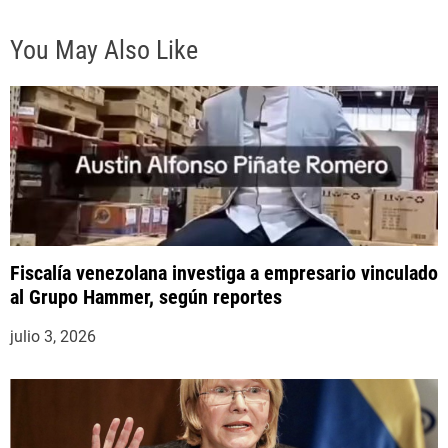
a
You May Also Like
d
a
s
Fiscalía venezolana investiga a empresario vinculado
al Grupo Hammer, según reportes
julio 3, 2026