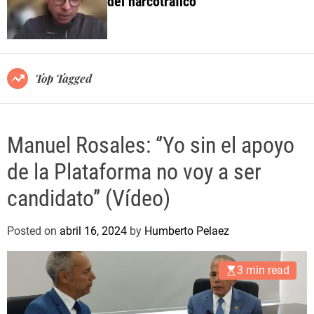
del narcotráfico
o
l
o
r
m
o
Top Tagged
d
e
Manuel Rosales: ‘’Yo sin el apoyo
de la Plataforma no voy a ser
candidato’’ (Vídeo)
Posted on
abril 16, 2024
by
Humberto Pelaez
3 min read