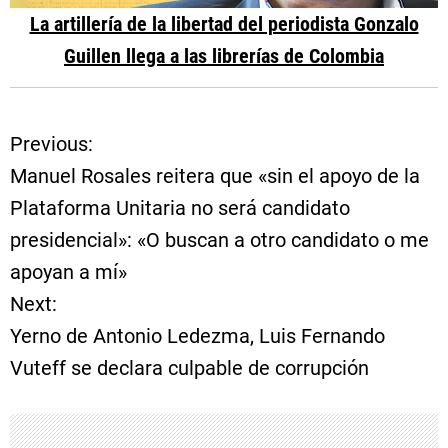
La artillería de la libertad del periodista Gonzalo
Guillen llega a las librerías de Colombia
Previous:
N
Manuel Rosales reitera que «sin el apoyo de la
a
Plataforma Unitaria no será candidato
presidencial»: «O buscan a otro candidato o me
v
apoyan a mí»
e
Next:
Yerno de Antonio Ledezma, Luis Fernando
g
Vuteff se declara culpable de corrupción
a
c