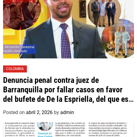
COLOMBIA
Denuncia penal contra juez de
Barranquilla por fallar casos en favor
del bufete de De la Espriella, del que es
asociado un hijo suyo
Posted on
abril 2, 2026
by
admin