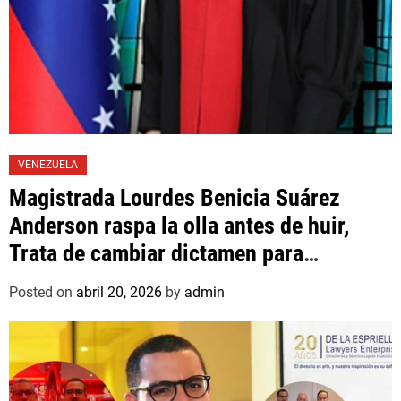
VENEZUELA
Magistrada Lourdes Benicia Suárez
Anderson raspa la olla antes de huir,
Trata de cambiar dictamen para
favorecer a mafioso que René Díaz
Posted on
abril 20, 2026
by
admin
Toledo, expropietario de «Superautos
Las Mercedes»