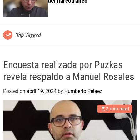
del narcotráfico
o
l
o
r
m
o
Top Tagged
d
e
Encuesta realizada por Puzkas
revela respaldo a Manuel Rosales
Posted on
abril 19, 2024
by
Humberto Pelaez
2 min read