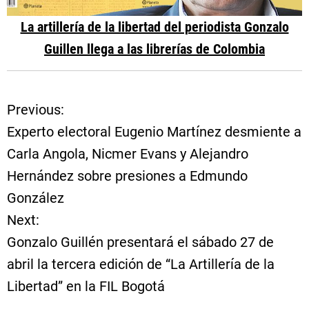
La artillería de la libertad del periodista Gonzalo
Guillen llega a las librerías de Colombia
Previous:
N
Experto electoral Eugenio Martínez desmiente a
a
Carla Angola, Nicmer Evans y Alejandro
Hernández sobre presiones a Edmundo
v
González
e
Next:
Gonzalo Guillén presentará el sábado 27 de
g
abril la tercera edición de “La Artillería de la
a
Libertad” en la FIL Bogotá