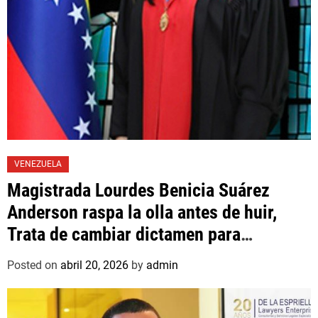
VENEZUELA
Magistrada Lourdes Benicia Suárez
Anderson raspa la olla antes de huir,
Trata de cambiar dictamen para
favorecer a mafioso que René Díaz
Posted on
abril 20, 2026
by
admin
Toledo, expropietario de «Superautos
Las Mercedes»