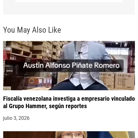
a
d
You May Also Like
a
s
Fiscalía venezolana investiga a empresario vinculado
al Grupo Hammer, según reportes
julio 3, 2026