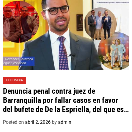
COLOMBIA
Denuncia penal contra juez de
Barranquilla por fallar casos en favor
del bufete de De la Espriella, del que es
asociado un hijo suyo
Posted on
abril 2, 2026
by
admin