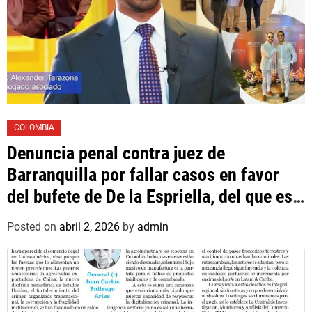
COLOMBIA
Denuncia penal contra juez de
Barranquilla por fallar casos en favor
del bufete de De la Espriella, del que es
asociado un hijo suyo
Posted on
abril 2, 2026
by
admin