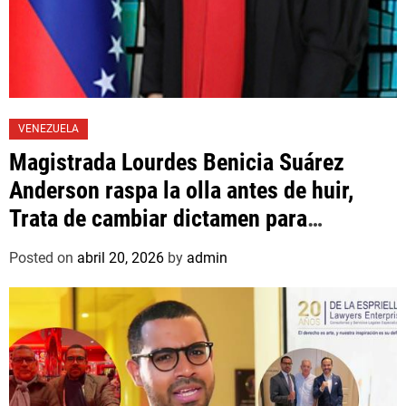
VENEZUELA
Magistrada Lourdes Benicia Suárez
Anderson raspa la olla antes de huir,
Trata de cambiar dictamen para
favorecer a mafioso que René Díaz
Posted on
abril 20, 2026
by
admin
Toledo, expropietario de «Superautos
Las Mercedes»