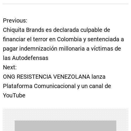
Previous:
N
Chiquita Brands es declarada culpable de
a
financiar el terror en Colombia y sentenciada a
pagar indemnización millonaria a víctimas de
v
las Autodefensas
e
Next:
ONG RESISTENCIA VENEZOLANA lanza
g
Plataforma Comunicacional y un canal de
a
YouTube
c
i