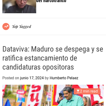
del narcotráfico
o
l
o
r
m
o
Top Tagged
d
e
Dataviva: Maduro se despega y se
ratifica estancamiento de
candidaturas opositoras
Posted on
junio 17, 2024
by
Humberto Pelaez
2 min read