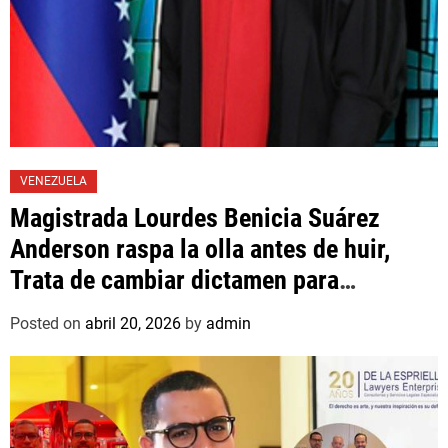
VENEZUELA
Magistrada Lourdes Benicia Suárez
Anderson raspa la olla antes de huir,
Trata de cambiar dictamen para
favorecer a mafioso que René Díaz
Posted on
abril 20, 2026
by
admin
Toledo, expropietario de «Superautos
Las Mercedes»