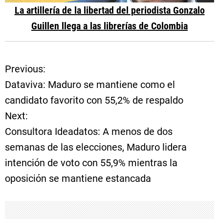
La artillería de la libertad del periodista Gonzalo
Guillen llega a las librerías de Colombia
Previous:
N
Dataviva: Maduro se mantiene como el
a
candidato favorito con 55,2% de respaldo
Next:
v
Consultora Ideadatos: A menos de dos
e
semanas de las elecciones, Maduro lidera
intención de voto con 55,9% mientras la
g
oposición se mantiene estancada
a
c