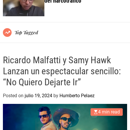
del narcotráfico
o
l
o
r
m
o
Top Tagged
d
e
Ricardo Malfatti y Samy Hawk
Lanzan un espectacular sencillo:
“No Quiero Dejarte Ir”
Posted on
julio 19, 2024
by
Humberto Pelaez
4 min read