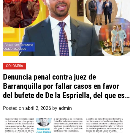
COLOMBIA
Denuncia penal contra juez de
Barranquilla por fallar casos en favor
del bufete de De la Espriella, del que es
asociado un hijo suyo
Posted on
abril 2, 2026
by
admin