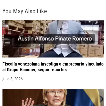
a
You May Also Like
d
a
s
Fiscalía venezolana investiga a empresario vinculado
al Grupo Hammer, según reportes
julio 3, 2026