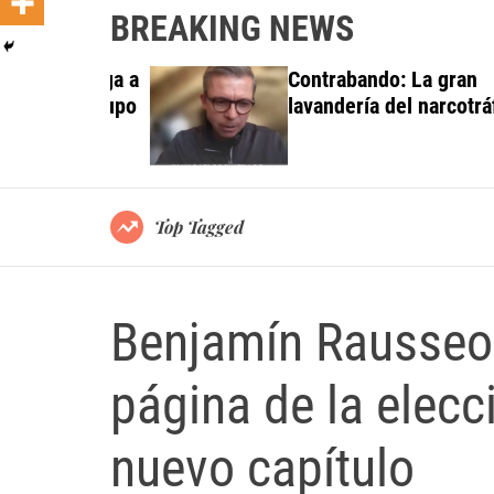
BREAKING NEWS
 investiga a
Contrabando: La gran
do al Grupo
lavandería del narcotráfico
ortes
Top Tagged
Benjamín Rausseo:
página de la elecc
nuevo capítulo