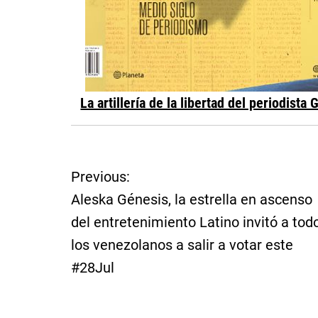
La artillería de la libertad del periodista
N
Previous:
Aleska Génesis, la estrella en ascenso
a
del entretenimiento Latino invitó a tod
v
los venezolanos a salir a votar este
#28Jul
e
g