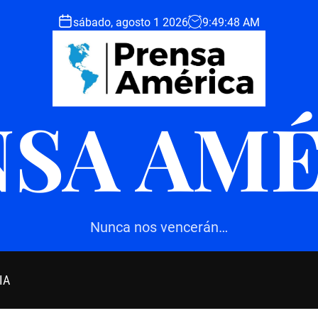
sábado, agosto 1 2026
9
:
49
:
49
AM
SA AM
Nunca nos vencerán…
IA