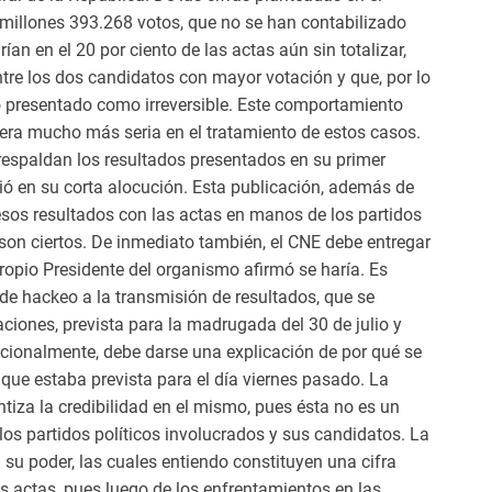
2 millones 393.268 votos, que no se han contabilizado
n en el 20 por ciento de las actas aún sin totalizar,
entre los dos candidatos con mayor votación y que, por lo
do presentado como irreversible. Este comportamiento
era mucho más seria en el tratamiento de estos casos.
respaldan los resultados presentados en su primer
tió en su corta alocución. Esta publicación, además de
 esos resultados con las actas en manos de los partidos
o son ciertos. De inmediato también, el CNE debe entregar
propio Presidente del organismo afirmó se haría. Es
de hackeo a la transmisión de resultados, que se
ciones, prevista para la madrugada del 30 de julio y
cionalmente, debe darse una explicación de por qué se
 que estaba prevista para el día viernes pasado. La
ntiza la credibilidad en el mismo, pues ésta no es un
os partidos políticos involucrados y sus candidatos. La
su poder, las cuales entiendo constituyen una cifra
as actas, pues luego de los enfrentamientos en las