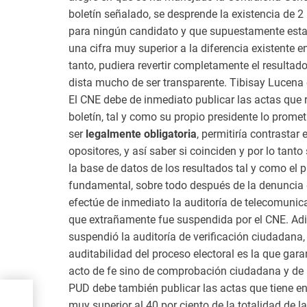
boletín señalado, se desprende la existencia de 
para ningún candidato y que supuestamente estaría
una cifra muy superior a la diferencia existente 
tanto, pudiera revertir completamente el resulta
dista mucho de ser transparente. Tibisay Lucena 
El CNE debe de inmediato publicar las actas que 
boletín, tal y como su propio presidente lo prome
ser
legalmente obligatoria
, permitiría contrastar
opositores, y así saber si coinciden y por lo tant
la base de datos de los resultados tal y como el 
fundamental, sobre todo después de la denuncia 
efectúe de inmediato la auditoría de telecomunica
que extrañamente fue suspendida por el CNE. Adi
suspendió la auditoría de verificación ciudadana,
auditabilidad del proceso electoral es la que gara
acto de fe sino de comprobación ciudadana y de l
o”
PUD debe también publicar las actas que tiene en 
 los
muy superior al 40 por ciento de la totalidad de l