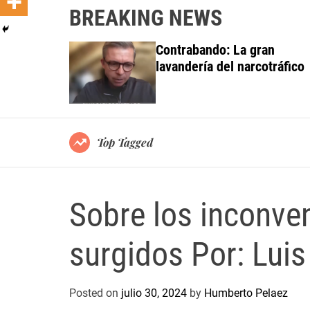
BREAKING NEWS
: La gran
Luisa Ortega denunc
el narcotráfico
de Tarek Saab en la 
Venezuela
Top Tagged
Sobre los inconven
surgidos Por: Lui
Posted on
julio 30, 2024
by
Humberto Pelaez