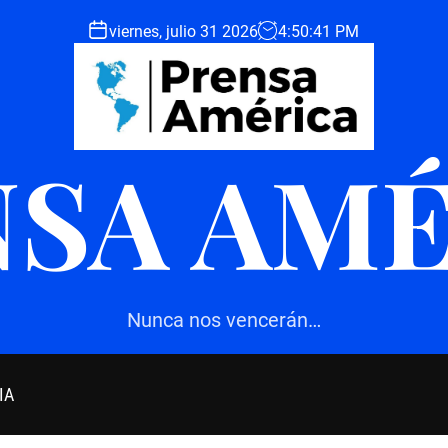
viernes, julio 31 2026
4
:
50
:
42
PM
SA AM
Nunca nos vencerán…
IA