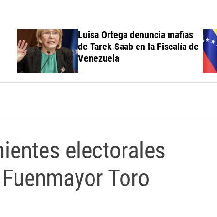
ia mafias
Magistrada Lourdes Benicia
Fiscalía de
Suárez Anderson raspa la ol
antes de huir, Trata de camb
dictamen para favorecer a
mafioso que René Díaz Tole
expropietario de «Superaut
Las Mercedes»
ientes electorales
s Fuenmayor Toro