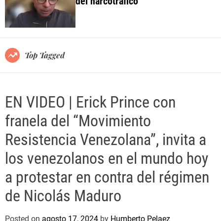
del narcotráfico
o
l
o
r
m
o
Top Tagged
d
e
EN VIDEO | Erick Prince con
franela del “Movimiento
Resistencia Venezolana”, invita a
los venezolanos en el mundo hoy
a protestar en contra del régimen
de Nicolás Maduro
Posted on
agosto 17, 2024
by
Humberto Pelaez