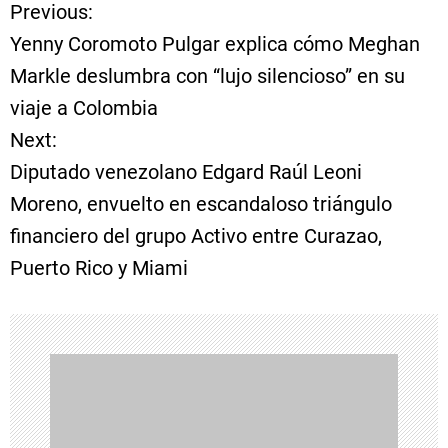
Previous:
N
Yenny Coromoto Pulgar explica cómo Meghan
a
Markle deslumbra con “lujo silencioso” en su
viaje a Colombia
v
Next:
e
Diputado venezolano Edgard Raúl Leoni
Moreno, envuelto en escandaloso triángulo
g
financiero del grupo Activo entre Curazao,
a
Puerto Rico y Miami
c
i
ó