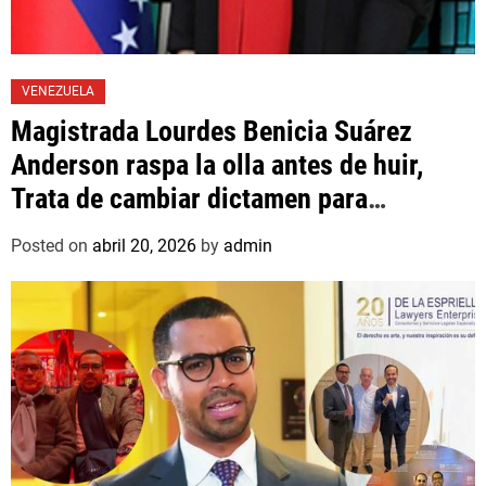
VENEZUELA
Magistrada Lourdes Benicia Suárez
Anderson raspa la olla antes de huir,
Trata de cambiar dictamen para
favorecer a mafioso que René Díaz
Posted on
abril 20, 2026
by
admin
Toledo, expropietario de «Superautos
Las Mercedes»