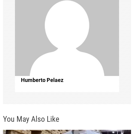
n
d
e
e
n
t
Humberto Pelaez
r
a
d
You May Also Like
a