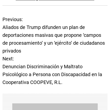
Previous:
N
Aliados de Trump difunden un plan de
a
deportaciones masivas que propone ‘campos
de procesamiento’ y un ‘ejército’ de ciudadanos
v
privados
e
Next:
Denuncian Discriminación y Maltrato
g
Psicológico a Persona con Discapacidad en la
a
Cooperativa COOPEVE, R.L.
c
i