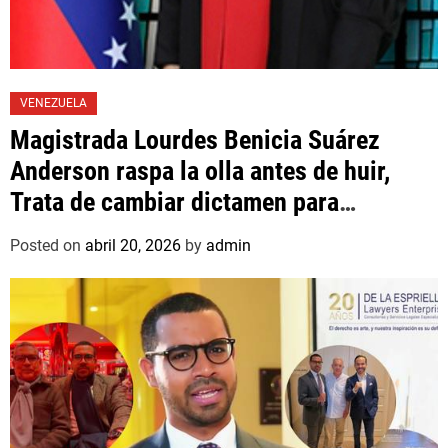
VENEZUELA
Magistrada Lourdes Benicia Suárez
Anderson raspa la olla antes de huir,
Trata de cambiar dictamen para
favorecer a mafioso que René Díaz
Posted on
abril 20, 2026
by
admin
Toledo, expropietario de «Superautos
Las Mercedes»