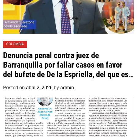
COLOMBIA
Denuncia penal contra juez de
Barranquilla por fallar casos en favor
del bufete de De la Espriella, del que es
asociado un hijo suyo
Posted on
abril 2, 2026
by
admin