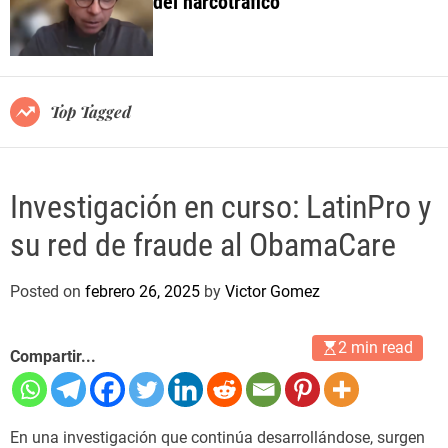
del narcotráfico
o
l
o
r
m
o
Top Tagged
d
e
Investigación en curso: LatinPro y
su red de fraude al ObamaCare
Posted on
febrero 26, 2025
by
Victor Gomez
2 min read
Compartir...
En una investigación que continúa desarrollándose, surgen