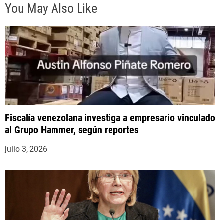
d
You May Also Like
a
s
Fiscalía venezolana investiga a empresario vinculado
al Grupo Hammer, según reportes
julio 3, 2026