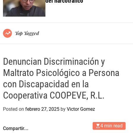
del narcotráfico
o
l
o
r
m
o
Top Tagged
d
e
Denuncian Discriminación y
Maltrato Psicológico a Persona
con Discapacidad en la
Cooperativa COOPEVE, R.L.
Posted on
febrero 27, 2025
by
Victor Gomez
4 min read
Compartir...