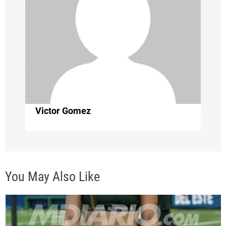
n
d
e
e
n
Victor Gomez
t
r
You May Also Like
a
d