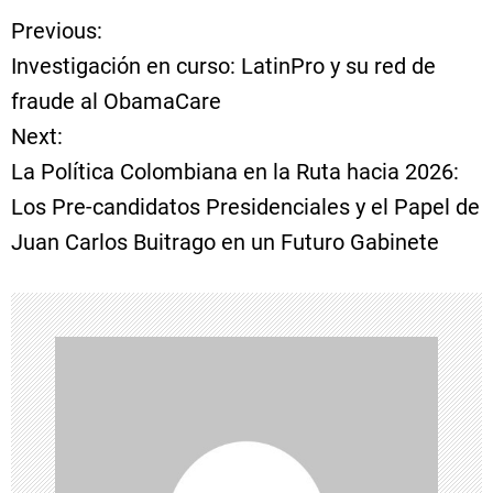
Previous:
N
Investigación en curso: LatinPro y su red de
a
fraude al ObamaCare
Next:
v
La Política Colombiana en la Ruta hacia 2026:
e
Los Pre-candidatos Presidenciales y el Papel de
Juan Carlos Buitrago en un Futuro Gabinete
g
a
c
i
ó