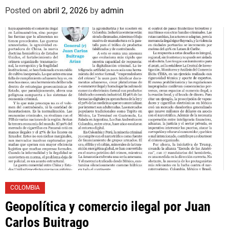
asociado un hijo suyo
Posted on
abril 2, 2026
by
admin
COLOMBIA
Geopolítica y comercio ilegal por Juan
Carlos Buitrago