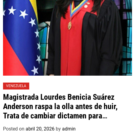
VENEZUELA
Magistrada Lourdes Benicia Suárez
Anderson raspa la olla antes de huir,
Trata de cambiar dictamen para
favorecer a mafioso que René Díaz
Posted on
abril 20, 2026
by
admin
Toledo, expropietario de «Superautos