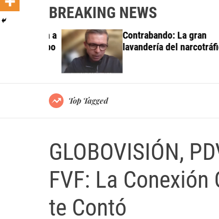
BREAKING NEWS
 investiga a
Contrabando: La gran
do al Grupo
lavandería del narcotráfico
ortes
Top Tagged
GLOBOVISIÓN, PDV
FVF: La Conexión
te Contó