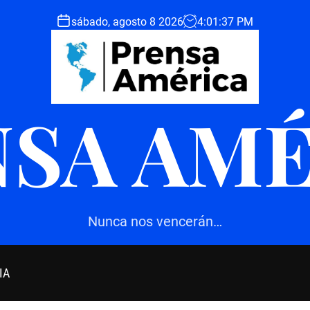
sábado, agosto 8 2026
4
:
01
:
38
PM
SA AM
Nunca nos vencerán…
IA