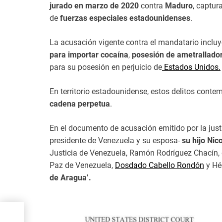
jurado en marzo de 2020
contra
Maduro
, captu
de
fuerzas especiales estadounidenses
.
La acusación vigente contra el mandatario incluy
para importar cocaína
,
posesión de ametrallador
para su posesión en perjuicio de
Estados Unidos.
En territorio estadounidense, estos delitos cont
cadena perpetua
.
En el documento de acusación emitido por la jus
presidente de Venezuela y su esposa-
su hijo Ni
Justicia de Venezuela, Ramón Rodríguez Chacín, el
Paz de Venezuela,
Dosdado Cabello Rondón
y Hé
de Aragua’.
, y
ue