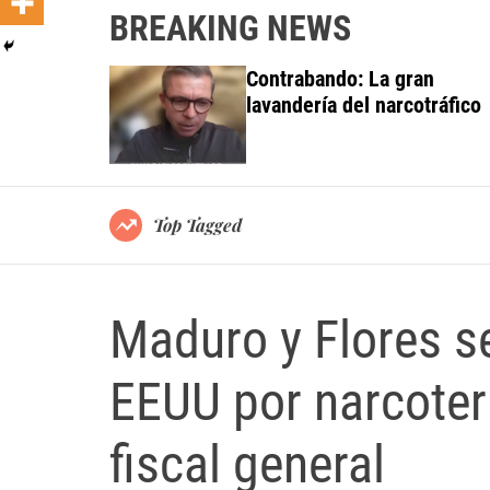
BREAKING NEWS
 investiga a
Contrabando: La gran
do al Grupo
lavandería del narcotráfico
ortes
Top Tagged
Maduro y Flores s
EEUU por narcoter
fiscal general