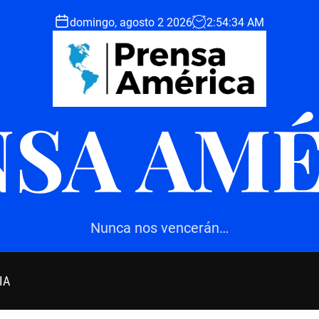
domingo, agosto 2 2026
2
:
54
:
35
AM
SA AM
Nunca nos vencerán…
IA