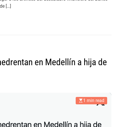
de […]
drentan en Medellín a hija de
1 min read