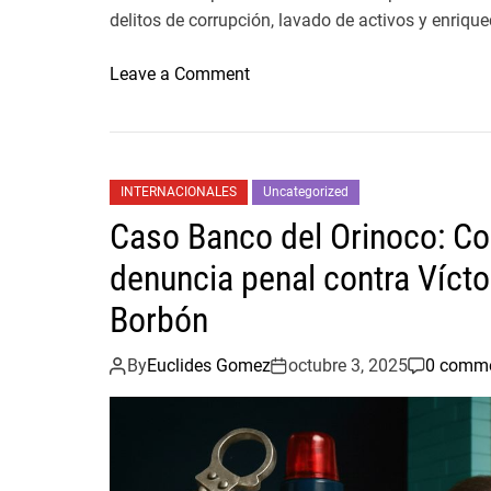
delitos de corrupción, lavado de activos y enrique
e
s
o
Leave a Comment
t
n
i
E
g
m
a
p
c
INTERNACIONALES
Uncategorized
r
i
Caso Banco del Orinoco: Con
e
ó
s
denuncia penal contra Vícto
n
a
s
Borbón
r
o
i
b
By
Euclides Gomez
octubre 3, 2025
0 comm
o
r
g
e
a
e
l
l
l
r