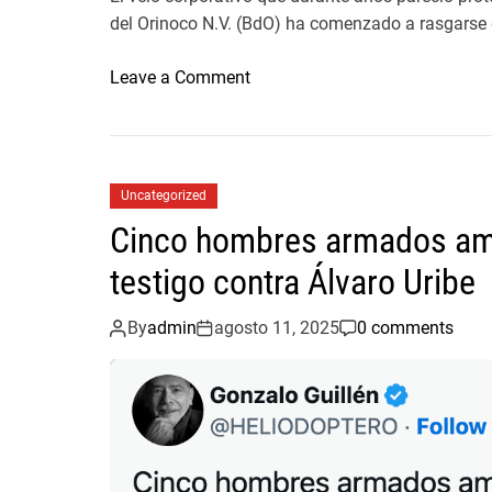
P
del Orinoco N.V. (BdO) ha comenzado a rasgarse 
a
o
Leave a Comment
n
n
a
C
m
a
á
s
p
Uncategorized
o
o
Cinco hombres armados ame
B
r
a
p
testigo contra Álvaro Uribe
n
r
c
e
By
admin
agosto 11, 2025
0 comments
o
s
d
u
e
n
l
t
O
o
r
l