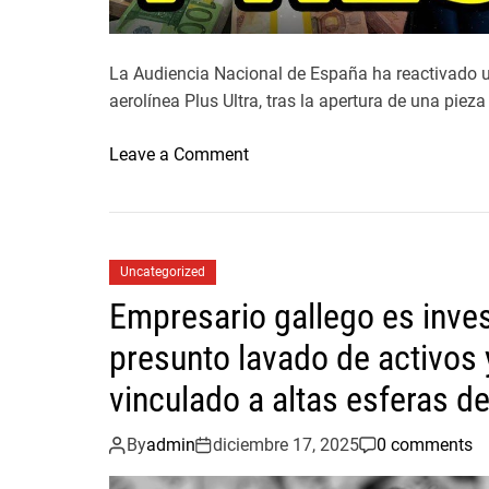
La Audiencia Nacional de España ha reactivado un
aerolínea Plus Ultra, tras la apertura de una pieza 
o
Leave a Comment
n
L
a
j
Uncategorized
u
Empresario gallego es inve
s
t
presunto lavado de activos y
i
vinculado a altas esferas d
c
i
By
admin
diciembre 17, 2025
0 comments
a
e