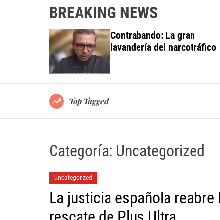
BREAKING NEWS
 investiga a
Contrabando: La gran
do al Grupo
lavandería del narcotráfico
ortes
Top Tagged
Categoría:
Uncategorized
Uncategorized
La justicia española reabre 
rescate de Plus Ultra