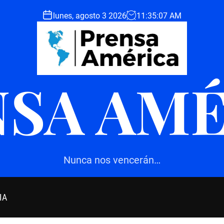
lunes, agosto 3 2026
11
:
35
:
09
AM
SA AM
Nunca nos vencerán…
IA