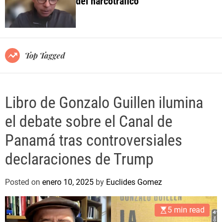
del narcotráfico
o
l
o
r
m
o
Top Tagged
d
e
Libro de Gonzalo Guillen ilumina
el debate sobre el Canal de
Panamá tras controversiales
declaraciones de Trump
Posted on
enero 10, 2025
by
Euclides Gomez
5 min read