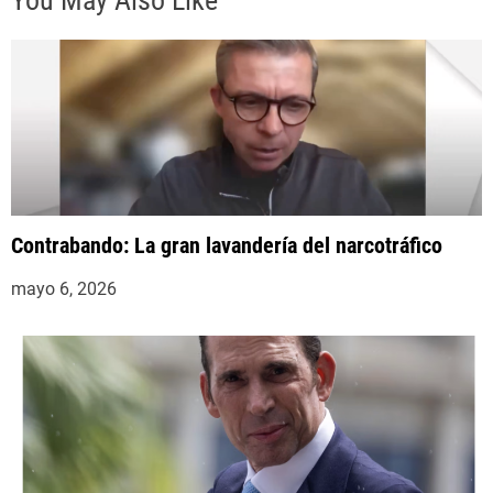
You May Also Like
a
s
Contrabando: La gran lavandería del narcotráfico
mayo 6, 2026