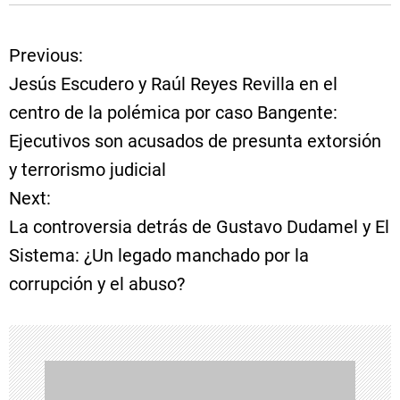
Previous:
N
Jesús Escudero y Raúl Reyes Revilla en el
a
centro de la polémica por caso Bangente:
Ejecutivos son acusados de presunta extorsión
v
y terrorismo judicial
e
Next:
La controversia detrás de Gustavo Dudamel y El
g
Sistema: ¿Un legado manchado por la
a
corrupción y el abuso?
c
i