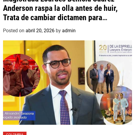
Anderson raspa la olla antes de huir,
Trata de cambiar dictamen para
favorecer a mafioso que René Díaz
Posted on
abril 20, 2026
by
admin
Toledo, expropietario de «Superautos
Las Mercedes»